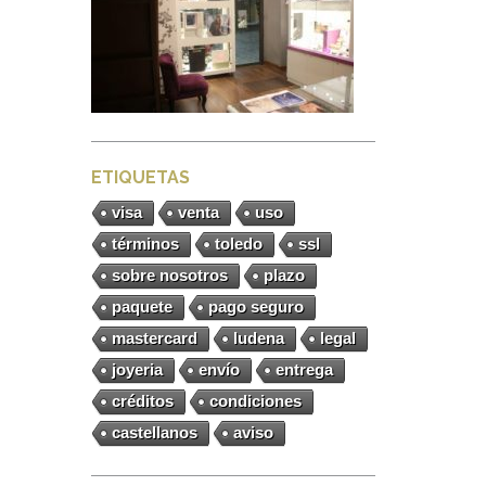
ETIQUETAS
visa
venta
uso
términos
toledo
ssl
sobre nosotros
plazo
paquete
pago seguro
mastercard
ludena
legal
joyeria
envío
entrega
créditos
condiciones
castellanos
aviso