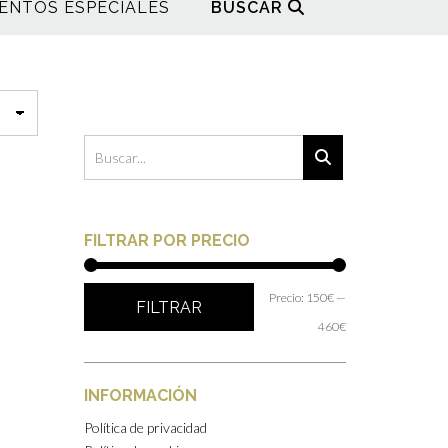
ENTOS ESPECIALES
BUSCAR
FILTRAR POR PRECIO
Precio
Precio
Precio:
150€
—
FILTRAR
mínimo
máximo
460€
INFORMACIÓN
Política de privacidad