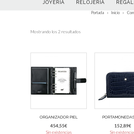
JOYERÍA
RELOJERÍA
REGAL
Portada
»
Inicio
»
Com
Mostrando los 2 resultados
ORGANIZADOR PIEL
PORTAMONEDAS 
454,55
€
152,89
€
Sin existencias
Sin existenci