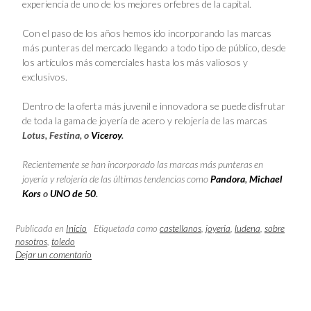
experiencia de uno de los mejores orfebres de la capital.
Con el paso de los años hemos ido incorporando las marcas
más punteras del mercado llegando a todo tipo de público, desde
los artículos más comerciales hasta los más valiosos y
exclusivos.
Dentro de la oferta más juvenil e innovadora se puede disfrutar
de toda la gama de joyería de acero y relojería de las marcas
Lotus, Festina, o
Viceroy
.
Recientemente se han incorporado las marcas más punteras en
joyería y relojería de las últimas tendencias como
Pandora
,
Michael
Kors
o
UNO de 50
.
Publicada en
Inicio
Etiquetada como
castellanos
,
joyeria
,
ludena
,
sobre
nosotros
,
toledo
Dejar un comentario