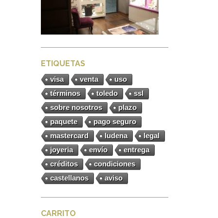
ETIQUETAS
visa
venta
uso
términos
toledo
ssl
sobre nosotros
plazo
paquete
pago seguro
mastercard
ludena
legal
joyeria
envío
entrega
créditos
condiciones
castellanos
aviso
CARRITO