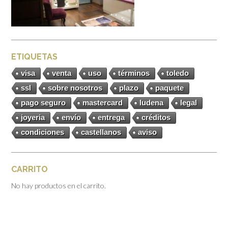
ETIQUETAS
visa
venta
uso
términos
toledo
ssl
sobre nosotros
plazo
paquete
pago seguro
mastercard
ludena
legal
joyeria
envío
entrega
créditos
condiciones
castellanos
aviso
CARRITO
No hay productos en el carrito.