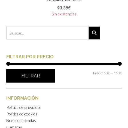
93,39
€
Sin existencias
FILTRAR POR PRECIO
Prec
Prec
Precio:
50€
—
150€
FILTRAR
mín
máx
INFORMACIÓN
Política de privacidad
Política de cookies
Nuestras tiendas
Camaras