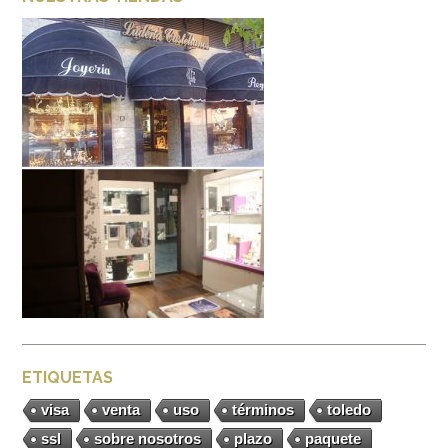
ETIQUETAS
visa
venta
uso
términos
toledo
ssl
sobre nosotros
plazo
paquete