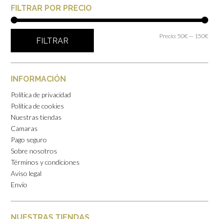
FILTRAR POR PRECIO
Prec
Prec
Precio:
50€
—
150€
FILTRAR
mín
máx
INFORMACIÓN
Política de privacidad
Política de cookies
Nuestras tiendas
Camaras
Pago seguro
Sobre nosotros
Términos y condiciones
Aviso legal
Envío
NUESTRAS TIENDAS