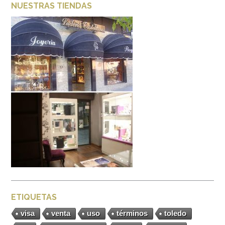
NUESTRAS TIENDAS
ETIQUETAS
visa
venta
uso
términos
toledo