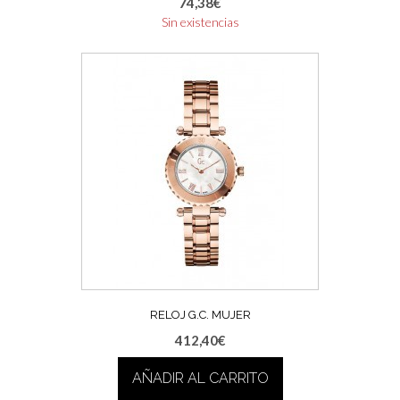
74,38
€
Sin existencias
RELOJ G.C. MUJER
412,40
€
AÑADIR AL CARRITO