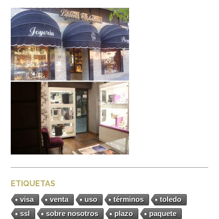
ETIQUETAS
visa
venta
uso
términos
toledo
ssl
sobre nosotros
plazo
paquete