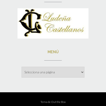
MENÚ
Menú
Tema de
Out the Box