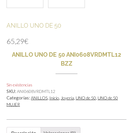
ANILLO UNO DE 50
65,29
€
ANILLO UNO DE 50 ANI0608VRDMTL12
BZZ
Sin existencias
SKU:
ANI0608VRDMTL12
Categorías:
,
,
,
,
ANILLOS
Inicio
Joyería
UNO de 50
UNO de 50
MUJER
Descripción
Valoraciones (0)