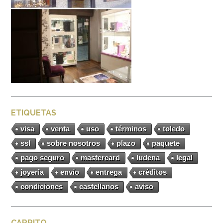
ETIQUETAS
visa
venta
uso
términos
toledo
ssl
sobre nosotros
plazo
paquete
pago seguro
mastercard
ludena
legal
joyeria
envío
entrega
créditos
condiciones
castellanos
aviso
CARRITO