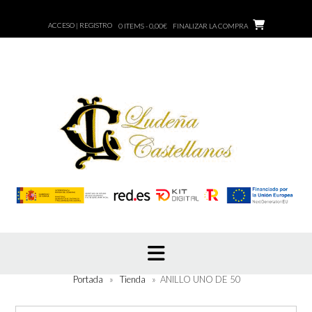
Saltar
al
ACCESO | REGISTRO
0 ITEMS - 0,00€
FINALIZAR LA COMPRA
contenido
Portada
»
Tienda
»
ANILLO UNO DE 50