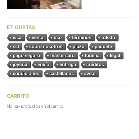
ETIQUETAS
visa
venta
uso
términos
toledo
ssl
sobre nosotros
plazo
paquete
pago seguro
mastercard
ludena
legal
joyeria
envío
entrega
créditos
condiciones
castellanos
aviso
CARRITO
No hay productos en el carrito.