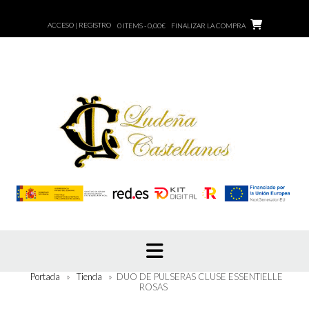
Saltar
al
ACCESO | REGISTRO
0 ITEMS - 0,00€
FINALIZAR LA COMPRA
contenido
Portada
»
Tienda
»
DUO DE PULSERAS CLUSE ESSENTIELLE
ROSAS