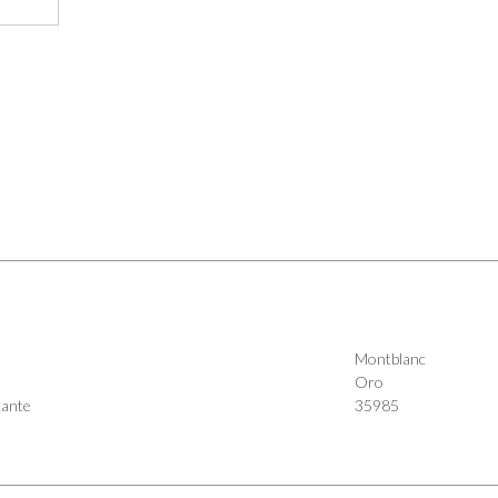
Montblanc
Oro
cante
35985