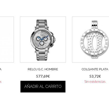
A
RELOJ G.C. HOMBRE
COLGANTE PLATA
577,69
€
53,72
€
as
Sin existencias
AÑADIR AL CARRITO