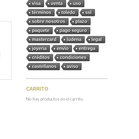
visa
venta
uso
términos
toledo
ssl
sobre nosotros
plazo
paquete
pago seguro
mastercard
ludena
legal
joyeria
envío
entrega
créditos
condiciones
castellanos
aviso
CARRITO
No hay productos en el carrito.