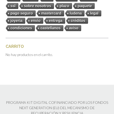
ssl
sobre nosotros
plazo
paquete
pago seguro
mastercard
ludena
legal
joyeria
envío
entrega
créditos
condiciones
castellanos
aviso
CARRITO
No hay productos en el carrito.
PROGRAMA KIT DIGITAL COFINANCIADO POR LOS FONDOS
NEXT GENERATION (EU) DEL MECANISMO DE
RECUPERACIÓN Y RESILIENCIA