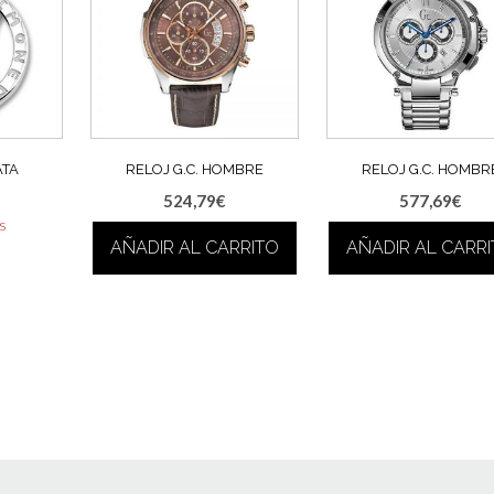
ATA
RELOJ G.C. HOMBRE
RELOJ G.C. HOMBR
524,79
€
577,69
€
as
AÑADIR AL CARRITO
AÑADIR AL CARR