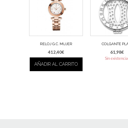
RELOJ G.C. MUJER
COLGANTE PL
412,40
€
61,98
€
Sin existenci
AÑADIR AL CARRITO