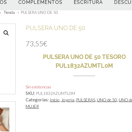
OS
COMPLEMENTOS
ESCRITURA
DESCU
»
Tienda
»
PULSERA UNO DE 50
PULSERA UNO DE 50
73,55
€
PULSERA UNO DE 50 TESORO
PUL1832AZUMTL0M
Sin existencias
SKU:
PUL1832AZUMTL0M
Categorías:
,
,
,
,
Inicio
Joyería
PULSERAS
UNO de 50
UNO d
MUJER