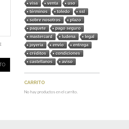
visa
venta
uso
términos
toledo
ssl
sobre nosotros
plazo
paquete
pago seguro
mastercard
ludena
legal
E
joyeria
envío
entrega
créditos
condiciones
castellanos
aviso
ITO
CARRITO
No hay productos en el carrito.