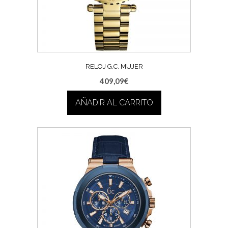
RELOJ G.C. MUJER
409,09
€
AÑADIR AL CARRITO