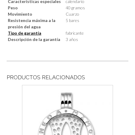
Características especiales
calendario
Peso
40 gramos
Movimiento
Cuarzo
Resistencia máxima a la
5 bares
presión del agua
Tipo de garantía
fabricante
Descripción de la garantía
3 años
PRODUCTOS RELACIONADOS