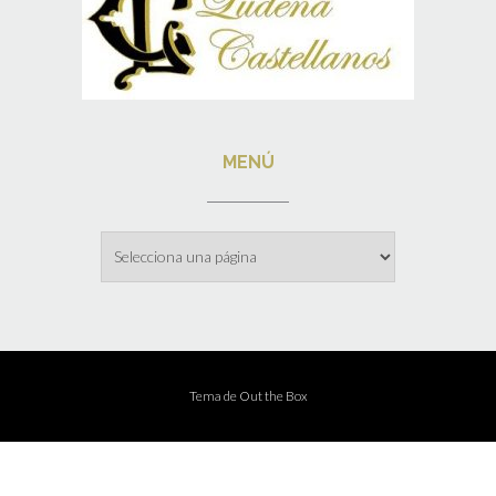
MENÚ
Menú
Tema de
Out the Box