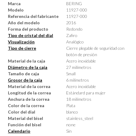
Marca
BERING
Modelo
11927-000
Referencia del fabricante
11927-000
Año del modelo
2016
Forma del producto
Redondo
Tipo de cristal del dial
Zafiro
Visualización
Analógico
Tipo de cierre
Cierre plegable de seguridad con
botón de presión
Material de la caja
Acero inoxidable
Diámetro de la caja
27 milímetros
Tamaño de caja
Small
Grosor de la caja
6 milímetros
Material de la correa
Acero inoxidable
Longitud de la correa
Estándard para mujer
Anchura de la correa
18 milímetros
Color de la correa
Plata
Color del dial
blanco
Material del bisel
stainless_steel
Función del bisel
none
Calendario
Sin