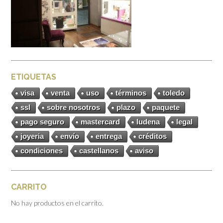
ETIQUETAS
visa
venta
uso
términos
toledo
ssl
sobre nosotros
plazo
paquete
pago seguro
mastercard
ludena
legal
joyeria
envío
entrega
créditos
condiciones
castellanos
aviso
CARRITO
No hay productos en el carrito.