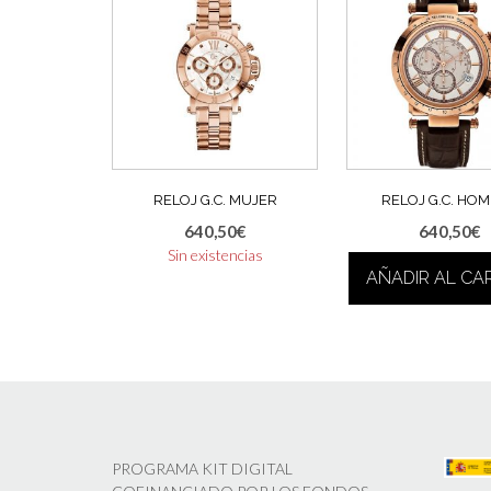
RELOJ G.C. MUJER
RELOJ G.C. HO
640,50
€
640,50
€
Sin existencias
AÑADIR AL CA
PROGRAMA KIT DIGITAL