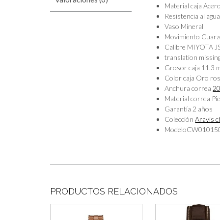
Material caja
Acero
Resistencia al agu
Vaso
Mineral
Movimiento
Cuarz
Calibre
MIYOTA J
translation missing
Grosor caja
11.3 
Color caja
Oro ro
Anchura correa
2
Material correa
Pie
Garantía
2 años
Colección
Aravis 
Modelo
CW01015
PRODUCTOS RELACIONADOS