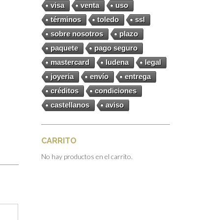
visa
venta
uso
términos
toledo
ssl
sobre nosotros
plazo
paquete
pago seguro
mastercard
ludena
legal
joyeria
envío
entrega
créditos
condiciones
castellanos
aviso
CARRITO
No hay productos en el carrito.