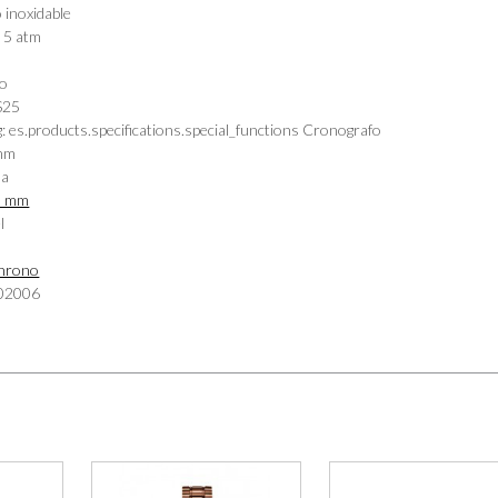
 inoxidable
a
5 atm
o
S25
: es.products.specifications.special_functions
Cronografo
mm
sa
0 mm
l
chrono
02006