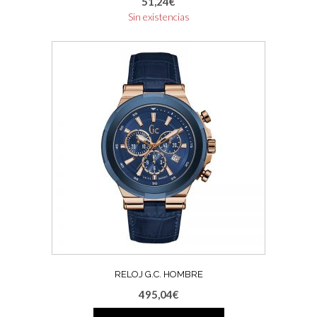
51,24
€
Sin existencias
RELOJ G.C. HOMBRE
495,04
€