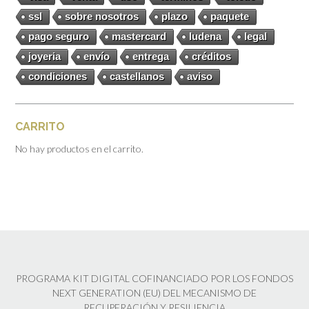
ssl
sobre nosotros
plazo
paquete
pago seguro
mastercard
ludena
legal
joyeria
envío
entrega
créditos
condiciones
castellanos
aviso
CARRITO
No hay productos en el carrito.
PROGRAMA KIT DIGITAL COFINANCIADO POR LOS FONDOS
NEXT GENERATION (EU) DEL MECANISMO DE
RECUPERACIÓN Y RESILIENCIA