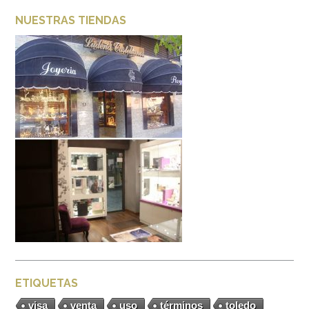
NUESTRAS TIENDAS
ETIQUETAS
visa
venta
uso
términos
toledo