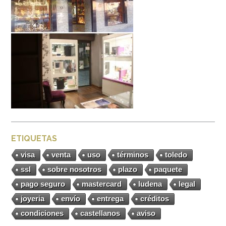
ETIQUETAS
visa
venta
uso
términos
toledo
ssl
sobre nosotros
plazo
paquete
pago seguro
mastercard
ludena
legal
joyeria
envío
entrega
créditos
condiciones
castellanos
aviso