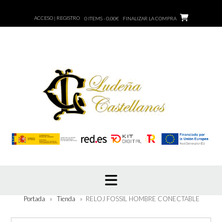
Saltar
al
ACCESO | REGISTRO
0 ITEMS - 0,00€
FINALIZAR LA COMPRA
contenido
Portada
»
Tienda
»
RELOJ FOSSIL HOMBRE CONECTABLE