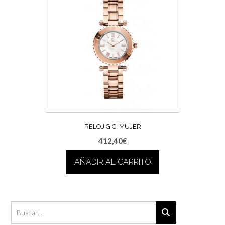
RELOJ G.C. MUJER
412,40
€
AÑADIR AL CARRITO