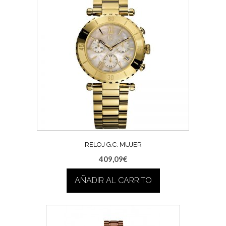
RELOJ G.C. MUJER
409,09
€
AÑADIR AL CARRITO