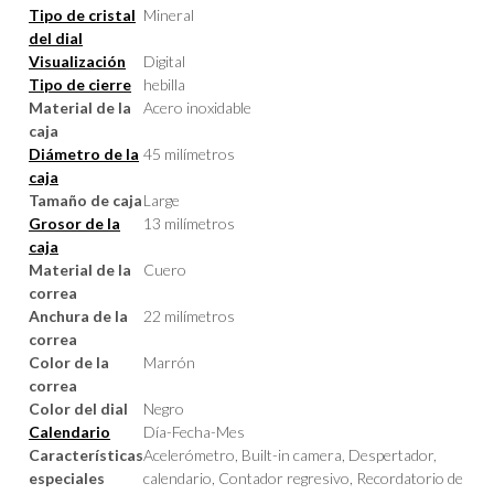
Tipo de cristal
Mineral
del dial
Visualización
Digital
Tipo de cierre
hebilla
Material de la
Acero inoxidable
caja
Diámetro de la
45 milímetros
caja
Tamaño de caja
Large
Grosor de la
13 milímetros
caja
Material de la
Cuero
correa
Anchura de la
22 milímetros
correa
Color de la
Marrón
correa
Color del dial
Negro
Calendario
Día-Fecha-Mes
Características
Acelerómetro, Built-in camera, Despertador,
especiales
calendario, Contador regresivo, Recordatorio de