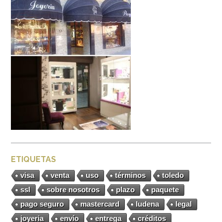
ETIQUETAS
visa
venta
uso
términos
toledo
ssl
sobre nosotros
plazo
paquete
pago seguro
mastercard
ludena
legal
joyeria
envío
entrega
créditos