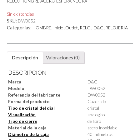
RELOJ HOMBRE ACERO ESFERA NEGRA
Sin existencias
SKU:
DW0052
Categorías:
,
,
,
,
HOMBRE
Inicio
Outlet
RELOJ D&G
RELOJERIA
Descripción
Valoraciones (0)
DESCRIPCIÓN
Marca
D&G
Modelo
DW0052
Referencia del fabricante
DW0052
Forma del producto
Cuadrado
Tipo de cristal del dial
cristal
Visualización
analogico
Tipo de cierre
de libro
Material de la caja
acero inoxidable
Diámetro de la caja
40 milímetros