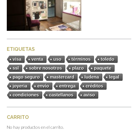
ETIQUETAS
visa
venta
uso
términos
toledo
ssl
sobre nosotros
plazo
paquete
pago seguro
mastercard
ludena
legal
joyeria
envío
entrega
créditos
condiciones
castellanos
aviso
CARRITO
No hay productos en el carrito.