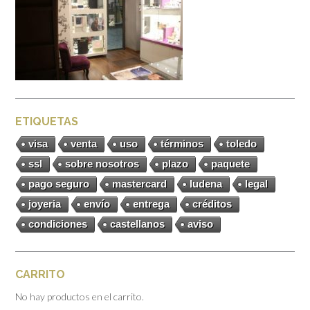
ETIQUETAS
visa
venta
uso
términos
toledo
ssl
sobre nosotros
plazo
paquete
pago seguro
mastercard
ludena
legal
joyeria
envío
entrega
créditos
condiciones
castellanos
aviso
CARRITO
No hay productos en el carrito.