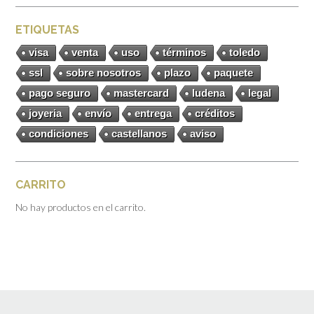
ETIQUETAS
visa
venta
uso
términos
toledo
ssl
sobre nosotros
plazo
paquete
pago seguro
mastercard
ludena
legal
joyeria
envío
entrega
créditos
condiciones
castellanos
aviso
CARRITO
No hay productos en el carrito.