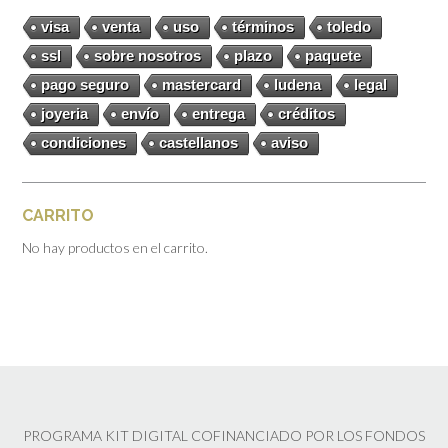
visa
venta
uso
términos
toledo
ssl
sobre nosotros
plazo
paquete
pago seguro
mastercard
ludena
legal
joyeria
envío
entrega
créditos
condiciones
castellanos
aviso
CARRITO
No hay productos en el carrito.
PROGRAMA KIT DIGITAL COFINANCIADO POR LOS FONDOS