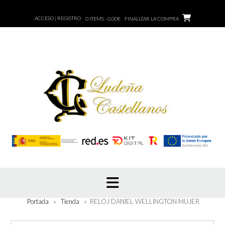
Saltar
al
ACCESO | REGISTRO
0 ITEMS - 0,00€
FINALIZAR LA COMPRA
contenido
Portada
»
Tienda
»
RELOJ DANIEL WELLINGTON MUJER