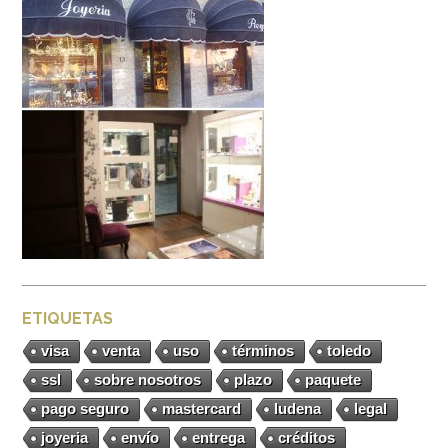
ETIQUETAS
visa
venta
uso
términos
toledo
ssl
sobre nosotros
plazo
paquete
pago seguro
mastercard
ludena
legal
joyeria
envío
entrega
créditos