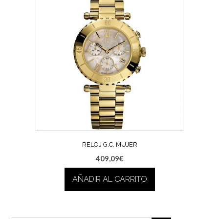
RELOJ G.C. MUJER
409,09
€
AÑADIR AL CARRITO