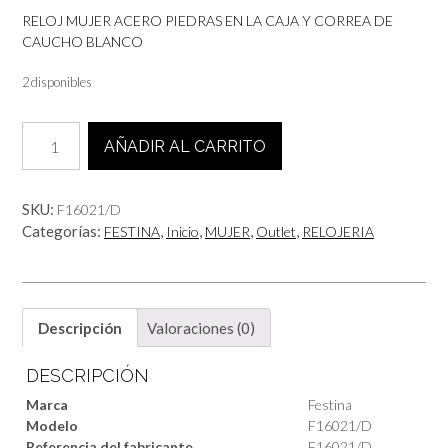
RELOJ MUJER ACERO PIEDRAS EN LA CAJA Y CORREA DE
CAUCHO BLANCO
2 disponibles
RELOJ
AÑADIR AL CARRITO
MUJER
cantidad
SKU:
F16021/D
Categorías:
,
,
,
,
FESTINA
Inicio
MUJER
Outlet
RELOJERIA
Descripción
Valoraciones (0)
DESCRIPCIÓN
Marca
Festina
Modelo
F16021/D
Referencia del fabricante
F16021/D