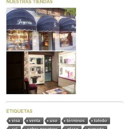
NUESTRAS TIENDAS
ETIQUETAS
visa
venta
uso
términos
toledo
ssl
sobre nosotros
plazo
paquete