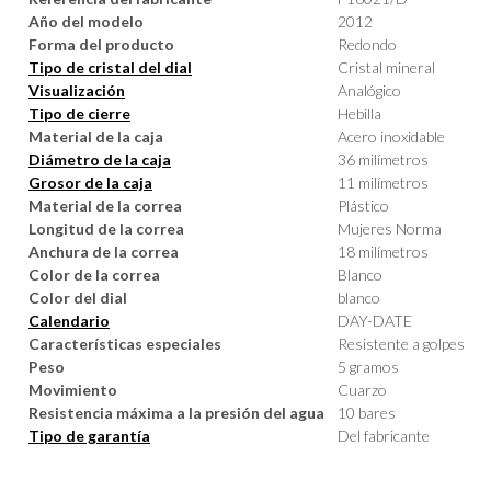
Año del modelo
2012
Forma del producto
Redondo
Tipo de cristal del dial
Cristal mineral
Visualización
Analógico
Tipo de cierre
Hebilla
Material de la caja
Acero inoxidable
Diámetro de la caja
36 milímetros
Grosor de la caja
11 milímetros
Material de la correa
Plástico
Longitud de la correa
Mujeres Norma
Anchura de la correa
18 milímetros
Color de la correa
Blanco
Color del dial
blanco
Calendario
DAY-DATE
Características especiales
Resistente a golpes
Peso
5 gramos
Movimiento
Cuarzo
Resistencia máxima a la presión del agua
10 bares
Tipo de garantía
Del fabricante