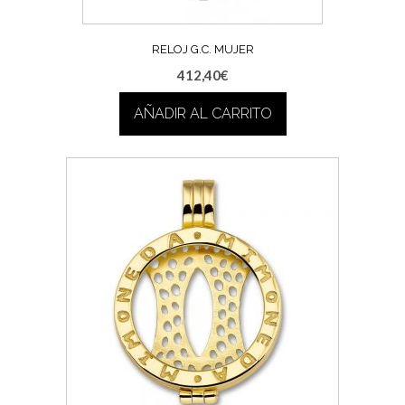
RELOJ G.C. MUJER
412,40
€
AÑADIR AL CARRITO