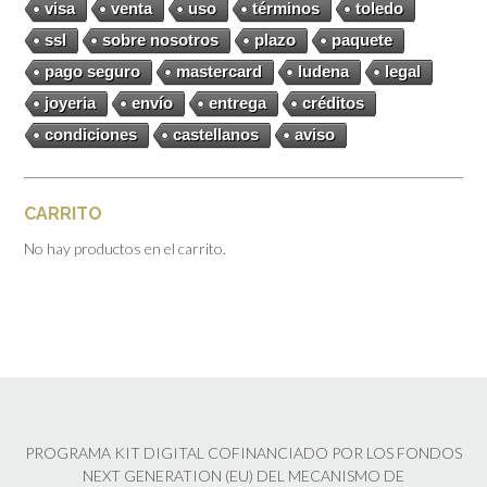
visa
venta
uso
términos
toledo
ssl
sobre nosotros
plazo
paquete
pago seguro
mastercard
ludena
legal
joyeria
envío
entrega
créditos
condiciones
castellanos
aviso
CARRITO
No hay productos en el carrito.
PROGRAMA KIT DIGITAL COFINANCIADO POR LOS FONDOS
NEXT GENERATION (EU) DEL MECANISMO DE