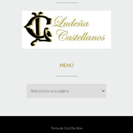
MENÚ
Menú
Tema de
Out the Box