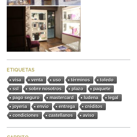
ETIQUETAS
visa
venta
uso
términos
toledo
ssl
sobre nosotros
plazo
paquete
pago seguro
mastercard
ludena
legal
joyeria
envío
entrega
créditos
condiciones
castellanos
aviso