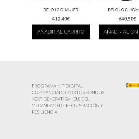
RELOJ G.C. MUJER
RELOJ G.C. HO
412,40
€
640,50
€
AÑADIR AL CARRITO
AÑADIR AL CA
PROGRAMA KIT DIGITAL
COFINANCIADO POR LOS FONDOS
NEXT GENERATION (EU) DEL
MECANISMO DE RECUPERACIÓN Y
RESILIENCIA