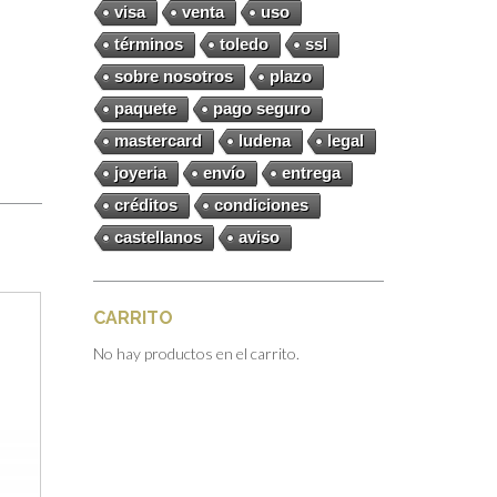
visa
venta
uso
términos
toledo
ssl
sobre nosotros
plazo
paquete
pago seguro
mastercard
ludena
legal
joyeria
envío
entrega
créditos
condiciones
castellanos
aviso
CARRITO
No hay productos en el carrito.