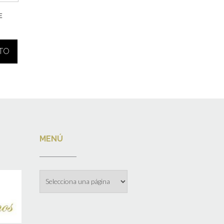
E
ITO
MENÚ
Menú