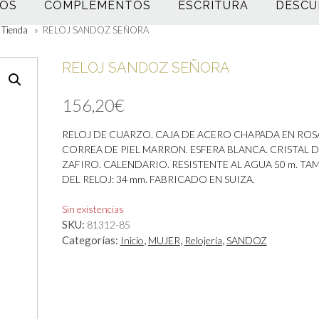
OS
COMPLEMENTOS
ESCRITURA
DESCU
Tienda
»
RELOJ SANDOZ SEÑORA
RELOJ SANDOZ SEÑORA
156,20
€
RELOJ DE CUARZO. CAJA DE ACERO CHAPADA EN ROS
CORREA DE PIEL MARRON. ESFERA BLANCA. CRISTAL 
ZAFIRO. CALENDARIO. RESISTENTE AL AGUA 50 m. T
DEL RELOJ: 34 mm. FABRICADO EN SUIZA.
Sin existencias
SKU:
81312-85
Categorías:
,
,
,
Inicio
MUJER
Relojería
SANDOZ