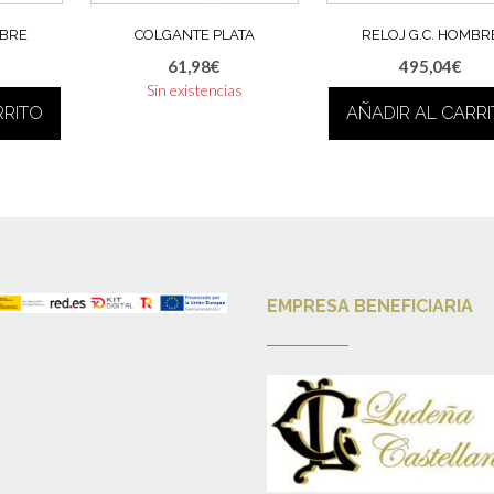
MBRE
COLGANTE PLATA
RELOJ G.C. HOMBR
61,98
€
495,04
€
Sin existencias
RRITO
AÑADIR AL CARR
EMPRESA BENEFICIARIA