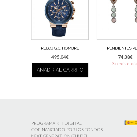
RELOJ G.C. HOMBRE
PENDIENTES P
495,04
€
74,38
€
Sin existenci
AÑADIR AL CARRITO
PROGRAMA KIT DIGITAL
COFINANCIADO POR LOS FONDOS
NEXT GENERATION (EU) DEL