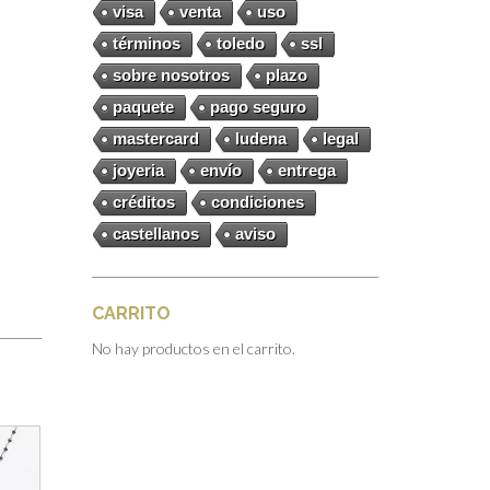
visa
venta
uso
términos
toledo
ssl
sobre nosotros
plazo
paquete
pago seguro
mastercard
ludena
legal
joyeria
envío
entrega
créditos
condiciones
castellanos
aviso
CARRITO
No hay productos en el carrito.