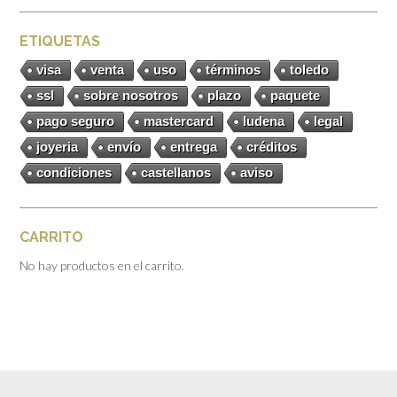
ETIQUETAS
visa
venta
uso
términos
toledo
ssl
sobre nosotros
plazo
paquete
pago seguro
mastercard
ludena
legal
joyeria
envío
entrega
créditos
condiciones
castellanos
aviso
CARRITO
No hay productos en el carrito.