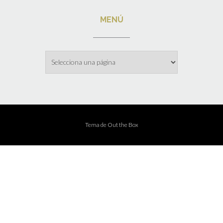
MENÚ
Menú
Tema de
Out the Box