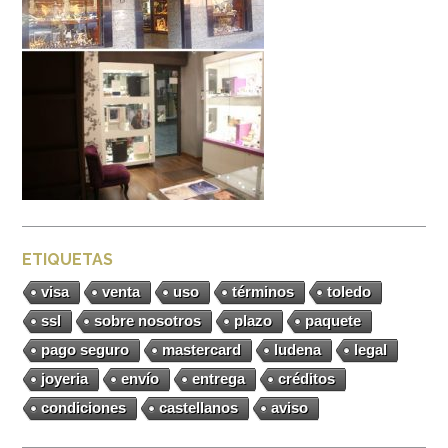
ETIQUETAS
visa
venta
uso
términos
toledo
ssl
sobre nosotros
plazo
paquete
pago seguro
mastercard
ludena
legal
joyeria
envío
entrega
créditos
condiciones
castellanos
aviso