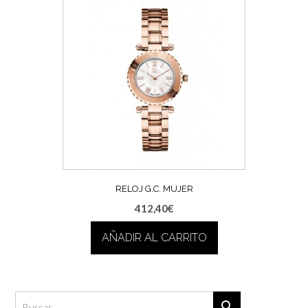
RELOJ G.C. MUJER
412,40
€
AÑADIR AL CARRITO