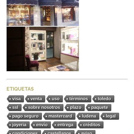
ETIQUETAS
visa
venta
uso
términos
toledo
ssl
sobre nosotros
plazo
paquete
pago seguro
mastercard
ludena
legal
joyeria
envío
entrega
créditos
condiciones
castellanos
aviso