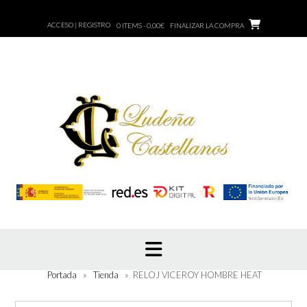
Saltar
al
ACCESO | REGISTRO
0 ITEMS - 0,00€
FINALIZAR LA COMPRA
contenido
Portada
»
Tienda
»
RELOJ VICEROY HOMBRE HEAT