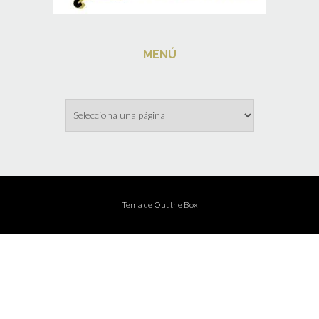
MENÚ
Menú
Tema de
Out the Box