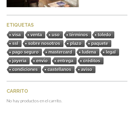
ETIQUETAS
visa
venta
uso
términos
toledo
ssl
sobre nosotros
plazo
paquete
pago seguro
mastercard
ludena
legal
joyeria
envío
entrega
créditos
condiciones
castellanos
aviso
CARRITO
No hay productos en el carrito.