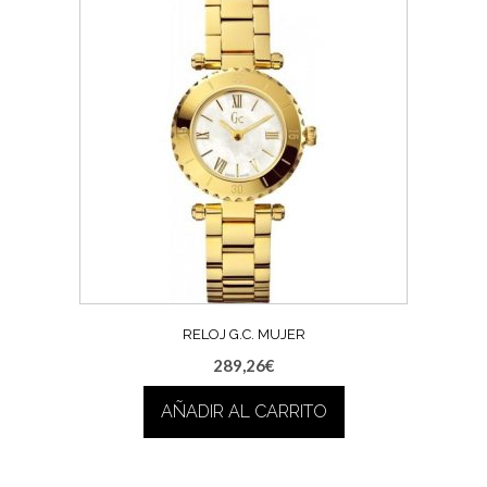
RELOJ G.C. MUJER
289,26
€
AÑADIR AL CARRITO