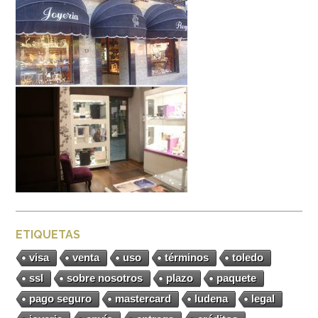
ETIQUETAS
visa
venta
uso
términos
toledo
ssl
sobre nosotros
plazo
paquete
pago seguro
mastercard
ludena
legal